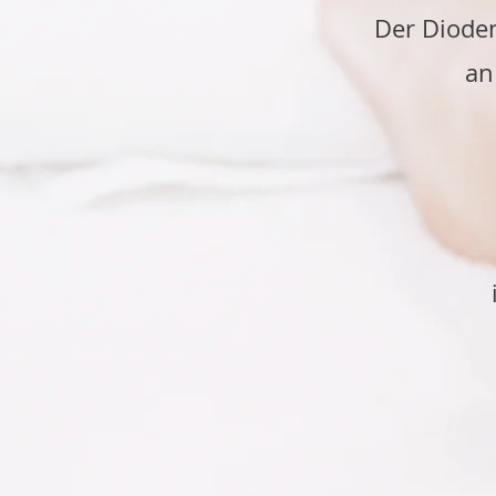
Der Dioden
an