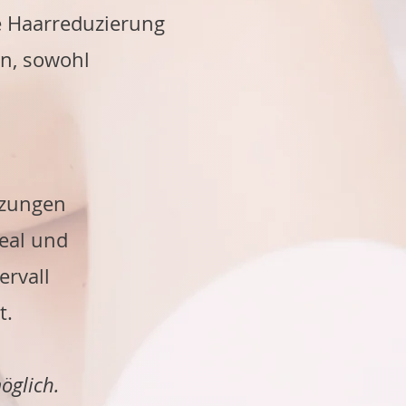
te Haarreduzierung
en, sowohl
tzungen
eal und
ervall
t.
öglich.