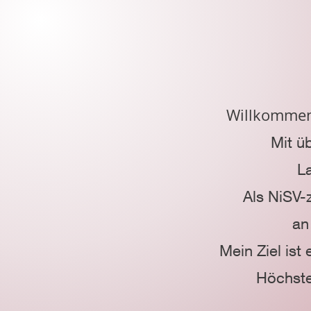
Willkommen 
Mit ü
L
Als
NiSV-z
an
Mein Ziel ist
Höchste 