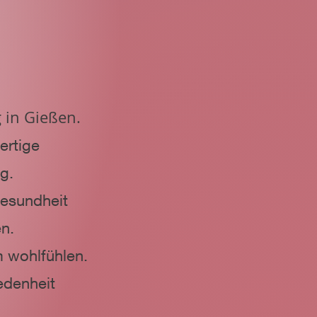
 in Gießen.
ertige
g.
gesundheit
en.
m wohlfühlen.
edenheit