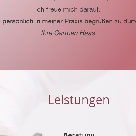
Ich freue mich darauf,
e persönlich in
meiner Praxis begrüßen zu dürf
Ihre Carmen Haas
Leistungen
Beratung